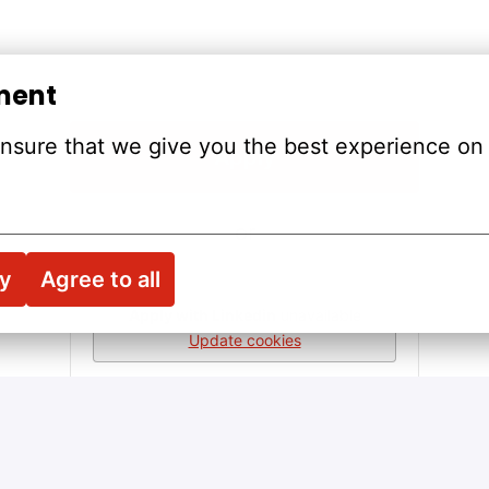
ment
nsure that we give you the best experience on 
Apply
or
ry
Agree to all
Apply with Linkedin
unavailable
Update cookies
Share job