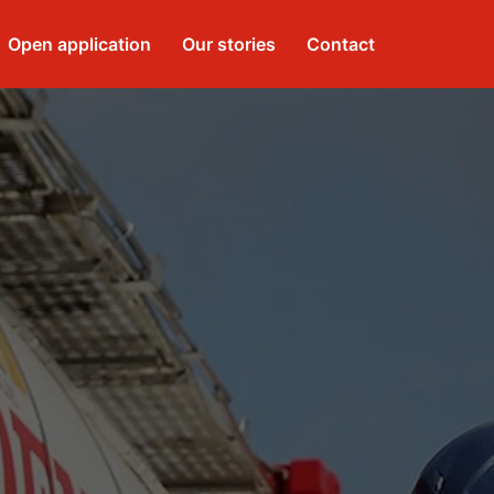
Open application
Our stories
Contact