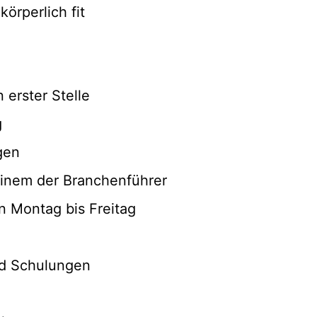
körperlich fit
 erster Stelle
g
gen
 einem der Branchenführer
n Montag bis Freitag
d Schulungen