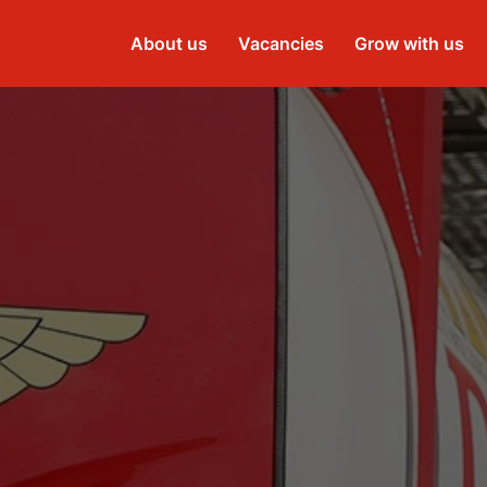
About us
Vacancies
Grow with us