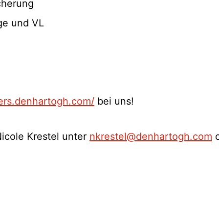
icherung
rge und VL
eers.denhartogh.com/
bei uns!
icole Krestel unter
nkrestel@denhartogh.com
o