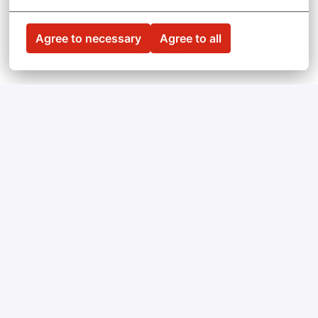
Agree to necessary
Agree to all
Share job
PAGES
Home
Vacancies
About
Contact